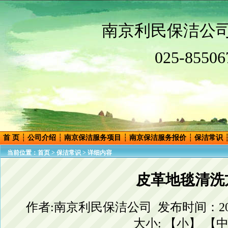
南
京
利民保洁公
025-85506
首 页
┆
公司介绍
┆
南京保洁服务项目
┆
南京保洁服务报价
┆
保洁常识
当前位置：
首页
>
保洁常识
> 详细内容
皮革地毯清洗
作者:南京利民保洁公司 发布时间：2013
大小: 【
小
】 【